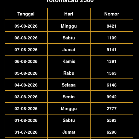
Tanggal
Hari
Nomor
09-08-2026
Minggu
8421
08-08-2026
Sabtu
1109
07-08-2026
Jumat
9141
06-08-2026
Kamis
1391
05-08-2026
Rabu
1563
04-08-2026
Selasa
6148
03-08-2026
Senin
9942
02-08-2026
Minggu
2777
01-08-2026
Sabtu
5593
31-07-2026
Jumat
6290