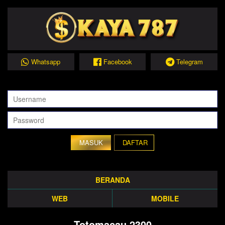
Whatsapp
Facebook
Telegram
DAFTAR
BERANDA
WEB
MOBILE
Totomacau 2300